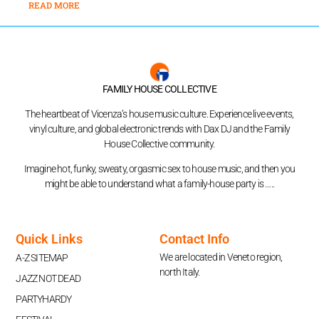
READ MORE
FAMILY HOUSE COLLECTIVE
The heartbeat of Vicenza’s house music culture. Experience live events,
vinyl culture, and global electronic trends with Dax DJ and the Family
House Collective community.
Imagine hot, funky, sweaty, orgasmic sex to house music, and then you
might be able to understand what a family-house party is …..
Quick Links
Contact Info
We are located in Veneto region,
A-Z SITEMAP
north Italy.
JAZZ NOT DEAD
PARTYHARDY