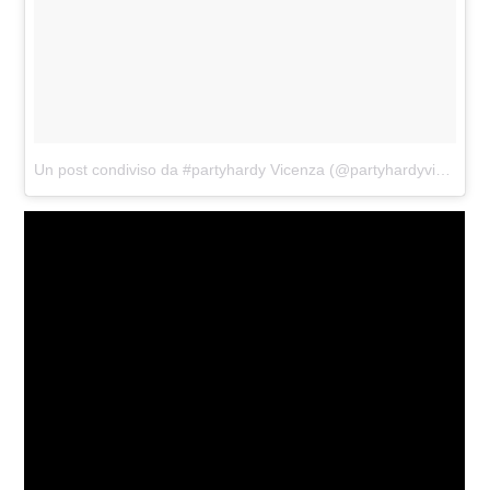
Un post condiviso da #partyhardy Vicenza (@partyhardyvicenza)