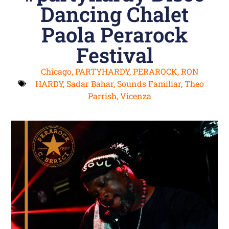
Dancing Chalet
Paola Perarock
Festival
Chicago
,
PARTYHARDY
,
PERAROCK
,
RON
HARDY
,
Sadar Bahar
,
Sounds Familiar
,
Theo
Parrish
,
Vicenza