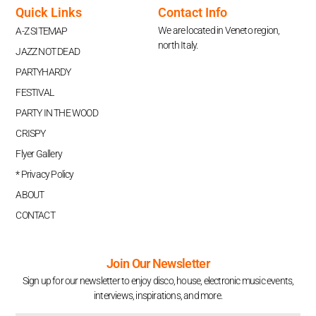
Quick Links
Contact Info
We are located in Veneto region,
A-Z SITEMAP
north Italy.
JAZZ NOT DEAD
PARTYHARDY
FESTIVAL
PARTY IN THE WOOD
CRISPY
Flyer Gallery
* Privacy Policy
ABOUT
CONTACT
Join Our Newsletter
Sign up for our newsletter to enjoy disco, house, electronic music events,
interviews, inspirations, and more.