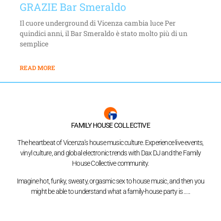
GRAZIE Bar Smeraldo
Il cuore underground di Vicenza cambia luce Per
quindici anni, il Bar Smeraldo è stato molto più di un
semplice
READ MORE
FAMILY HOUSE COLLECTIVE
The heartbeat of Vicenza’s house music culture. Experience live events,
vinyl culture, and global electronic trends with Dax DJ and the Family
House Collective community.
Imagine hot, funky, sweaty, orgasmic sex to house music, and then you
might be able to understand what a family-house party is …..