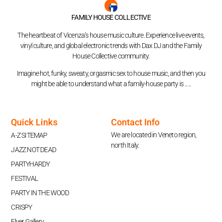
FAMILY HOUSE COLLECTIVE
The heartbeat of Vicenza’s house music culture. Experience live events,
vinyl culture, and global electronic trends with Dax DJ and the Family
House Collective community.
Imagine hot, funky, sweaty, orgasmic sex to house music, and then you
might be able to understand what a family-house party is …..
Quick Links
Contact Info
We are located in Veneto region,
A-Z SITEMAP
north Italy.
JAZZ NOT DEAD
PARTYHARDY
FESTIVAL
PARTY IN THE WOOD
CRISPY
Flyer Gallery