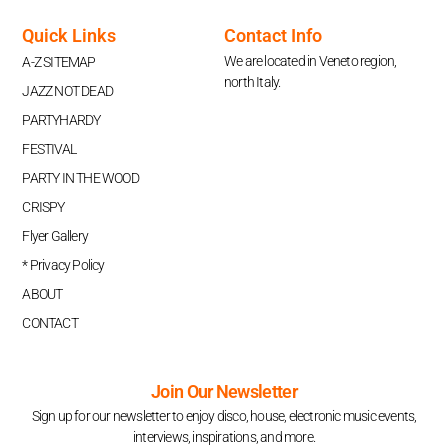
Quick Links
Contact Info
We are located in Veneto region,
A-Z SITEMAP
north Italy.
JAZZ NOT DEAD
PARTYHARDY
FESTIVAL
PARTY IN THE WOOD
CRISPY
Flyer Gallery
* Privacy Policy
ABOUT
CONTACT
Join Our Newsletter
Sign up for our newsletter to enjoy disco, house, electronic music events,
interviews, inspirations, and more.