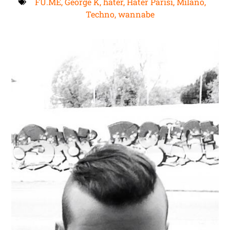
FU.ME
,
George K
,
hater
,
Hater Parisi
,
Milano
,
Techno
,
wannabe