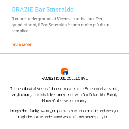
GRAZIE Bar Smeraldo
Il cuore underground di Vicenza cambia luce Per
quindici anni, il Bar Smeraldo è stato molto più di un
semplice
READ MORE
FAMILY HOUSE COLLECTIVE
The heartbeat of Vicenza’s house music culture. Experience live events,
vinyl culture, and global electronic trends with Dax DJ and the Family
House Collective community.
Imagine hot, funky, sweaty, orgasmic sex to house music, and then you
might be able to understand what a family-house party is …..