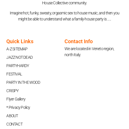
House Collective community.
Imagine hot, funky, sweaty, orgasmic sex to house music, and then you
might be able to understand what a family-house party is …..
Quick Links
Contact Info
We are located in Veneto region,
A-Z SITEMAP
north Italy.
JAZZ NOT DEAD
PARTYHARDY
FESTIVAL
PARTY IN THE WOOD
CRISPY
Flyer Gallery
* Privacy Policy
ABOUT
CONTACT