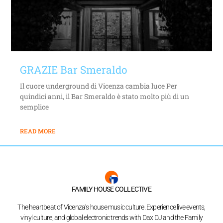
GRAZIE Bar Smeraldo
Il cuore underground di Vicenza cambia luce Per
quindici anni, il Bar Smeraldo è stato molto più di un
semplice
READ MORE
FAMILY HOUSE COLLECTIVE
The heartbeat of Vicenza’s house music culture. Experience live events,
vinyl culture, and global electronic trends with Dax DJ and the Family