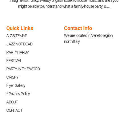
Imagine hot, funky, sweaty, orgasmic sex to house music, and then you
might be able to understand what a family-house party is …..
Quick Links
Contact Info
We are located in Veneto region,
A-Z SITEMAP
north Italy.
JAZZ NOT DEAD
PARTYHARDY
FESTIVAL
PARTY IN THE WOOD
CRISPY
Flyer Gallery
* Privacy Policy
ABOUT
CONTACT