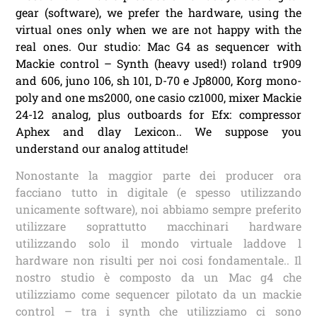
gear (software), we prefer the hardware, using the
virtual ones only when we are not happy with the
real ones. Our studio: Mac G4 as sequencer with
Mackie control – Synth (heavy used!) roland tr909
and 606, juno 106, sh 101, D-70 e Jp8000, Korg mono-
poly and one ms2000, one casio cz1000, mixer Mackie
24-12 analog, plus outboards for Efx: compressor
Aphex and dlay Lexicon.. We suppose you
understand our analog attitude!
Nonostante la maggior parte dei producer ora
facciano tutto in digitale (e spesso utilizzando
unicamente software), noi abbiamo sempre preferito
utilizzare soprattutto macchinari hardware
utilizzando solo il mondo virtuale laddove l
hardware non risulti per noi cosi fondamentale.. Il
nostro studio è composto da un Mac g4 che
utilizziamo come sequencer pilotato da un mackie
control – tra i synth che utilizziamo ci sono