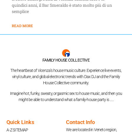
quindici anni, il Bar Smeraldo è stato molto più di un
semplice
READ MORE
FAMILY HOUSE COLLECTIVE
The heartbeat of Vicenza’s house music culture. Experience live events,
vinyl culture, and global electronic trends with Dax DJ and the Family
House Collective community.
Imagine hot, funky, sweaty, orgasmic sex to house music, and then you
might be able to understand what a family-house party is …..
Quick Links
Contact Info
We are located in Veneto region,
A-Z SITEMAP