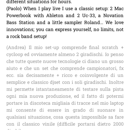
different situations for hours.
(Paolo) When I play live I use a classic setup: 2 Mac
Powerbook with Ableton and 2 Uc-33, a Novation
Bass Station and a little sampler Roland… We love
innovations; you can express yourself, no limits, not
a rock band setup!
(Andrea) Il mio set-up comprende final scratch +
cycloop ed ovviamente almeno 2 giradischi. Io penso
che tutte queste nuove tecnologie ci diano un grosso
aiuto e che un set che comprende campionatori, fx
ecc. sia decisamente + ricco e coinvolgente di un
semplice e classico djset con i soli giradischi. Inoltre
mi permette istantaneamente di testare sulla pista
ogni mia nuova produzione, ed il fatto di potermi
portare in discoteca migliaia di tracce nel mio laptop
mi consente di essere in grado di suonare in
qualsiasi situazione, cosa questa impossibile sa fare
con il classico vinile (difficile portarsi dietro 2000