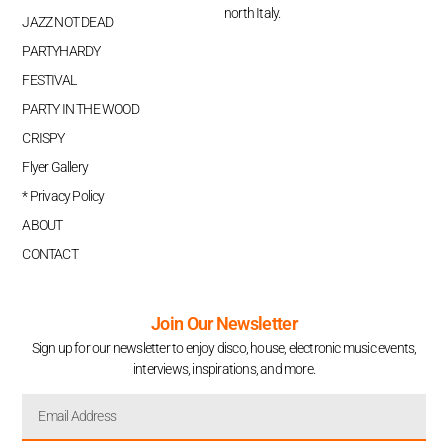
north Italy.
JAZZ NOT DEAD
PARTYHARDY
FESTIVAL
PARTY IN THE WOOD
CRISPY
Flyer Gallery
* Privacy Policy
ABOUT
CONTACT
Join Our Newsletter
Sign up for our newsletter to enjoy disco, house, electronic music events,
interviews, inspirations, and more.