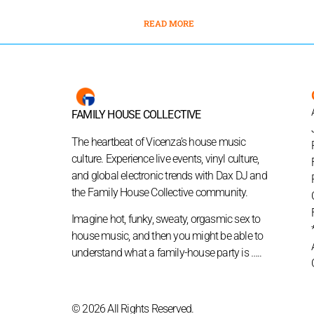
READ MORE
FAMILY HOUSE COLLECTIVE
The heartbeat of Vicenza’s house music
culture. Experience live events, vinyl culture,
and global electronic trends with Dax DJ and
the Family House Collective community.
Imagine hot, funky, sweaty, orgasmic sex to
house music, and then you might be able to
understand what a family-house party is …..
© 2026 All Rights Reserved.