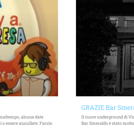
GRAZIE Bar Smer
i maltempo, alcune date
Il cuore underground di Vic
i o essere annullate. Faccio
Bar Smeraldo è stato molto