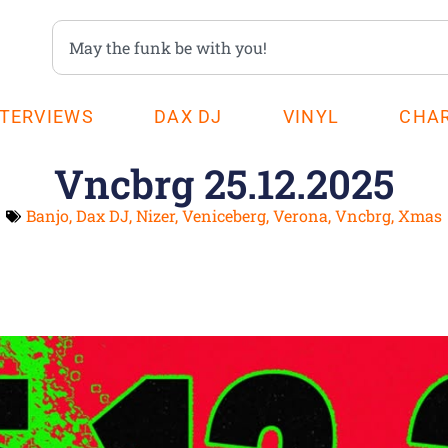
NTERVIEWS
DAX DJ
VINYL
CHA
Vncbrg 25.12.2025
Banjo
,
Dax DJ
,
Nizer
,
Veniceberg
,
Verona
,
Vncbrg
,
Xmas