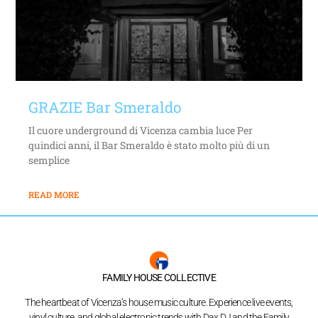
GRAZIE Bar Smeraldo
Il cuore underground di Vicenza cambia luce Per
quindici anni, il Bar Smeraldo è stato molto più di un
semplice
READ MORE
FAMILY HOUSE COLLECTIVE
The heartbeat of Vicenza’s house music culture. Experience live events,
vinyl culture, and global electronic trends with Dax DJ and the Family