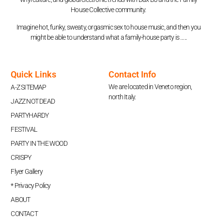
House Collective community.
Imagine hot, funky, sweaty, orgasmic sex to house music, and then you
might be able to understand what a family-house party is …..
Quick Links
Contact Info
We are located in Veneto region,
A-Z SITEMAP
north Italy.
JAZZ NOT DEAD
PARTYHARDY
FESTIVAL
PARTY IN THE WOOD
CRISPY
Flyer Gallery
* Privacy Policy
ABOUT
CONTACT